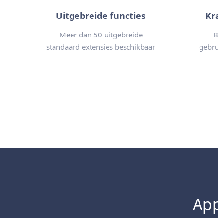
Uitgebreide functies
Kr
Meer dan 50 uitgebreide
B
standaard extensies beschikbaar
gebru
App