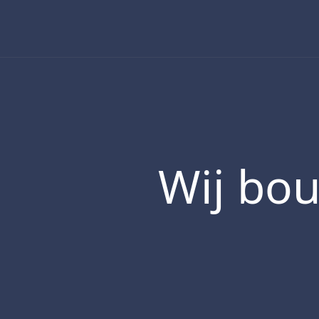
Skip
to
content
Wij bou