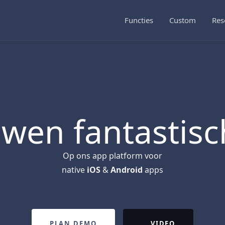
Functies
Custom
Res
wen fantastis
Op ons app platform voor
native
iOS
&
Android
apps
PLAN DEMO
VIDEO