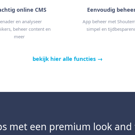
achtig online CMS
Eenvoudig behee
enader en analyseer
App beheer met Shoutem
ikers, beheer content en
simpel en tijdbesparen
meer
bekijk hier alle functies →
s met een premium look and 