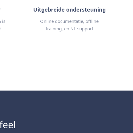
r
Uitgebreide ondersteuning
 is
Online documentatie, offline
d
training, en NL support
feel