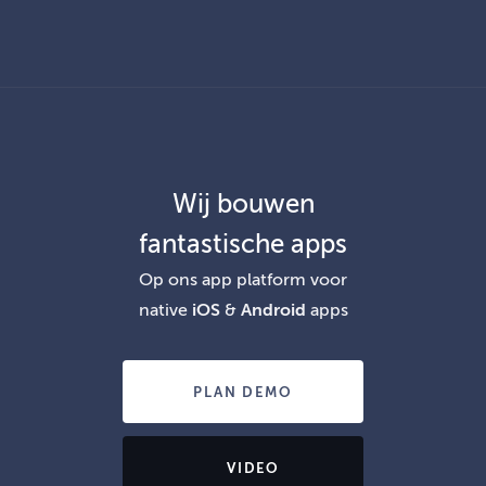
Skip
to
PRIMARY MENU
content
Wij bouwen
fantastische apps
Op ons app platform voor
native
iOS
&
Android
apps
PLAN DEMO
VIDEO